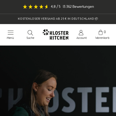
Direkt
4,8
/ 5
13.362
Bewertungen
zum
Inhalt
KOSTENLOSER VERSAND AB 25 € IN DEUTSCHLAND 📦
0
Menü
Suche
Account
Warenkorb