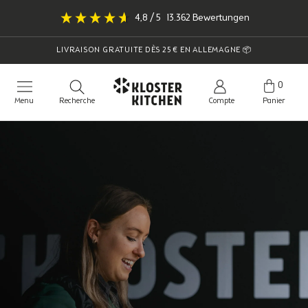
Aller
4,8
/ 5
13.362
Bewertungen
au
contenu
LIVRAISON GRATUITE DÈS 25 € EN ALLEMAGNE 📦
0
Menu
Recherche
Compte
Panier