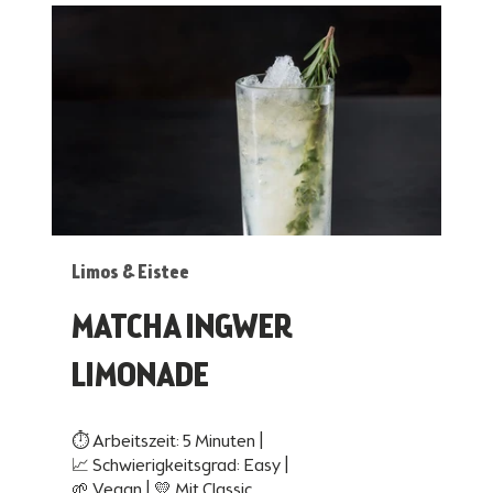
Limos & Eistee
MATCHA INGWER
LIMONADE
⏱ Arbeitszeit: 5 Minuten |
📈 Schwierigkeitsgrad: Easy |
🌱 Vegan | 💛 Mit Classic