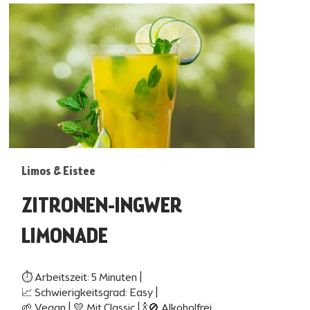
Limos & Eistee
ZITRONEN-INGWER
LIMONADE
⏱ Arbeitszeit: 5 Minuten |
📈 Schwierigkeitsgrad: Easy |
🌱 Vegan | 💛 Mit Classic | 🍾🚫 Alkoholfrei