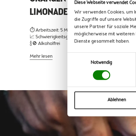
Diese Webseite verwendet Co
LIMONADE MIT INGWER
Wir verwenden Cookies, um In
die Zugriffe auf unsere Webs
unsere Partner für soziale M
⏱ Arbeitszeit: 5 Minuten |
möglicherweise mit weiteren 
📈 Schwierigkeitsgrad: Mittel | 🌱 Vegan | 💛 Mit Clas
Dienste gesammelt haben.
🍾🚫 Alkoholfrei
Einwilligungsauswahl
Mehr lesen
Notwendig
Ablehnen