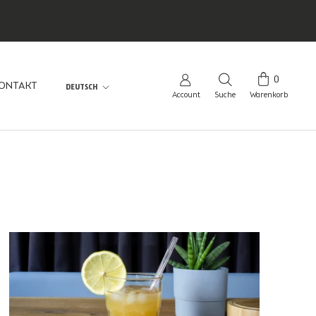
0
Sprache
ONTAKT
DEUTSCH
Account
Suche
Warenkorb
ONTAKT