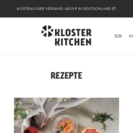
KOSTENLOSER VERSAND AB 25 € IN DEUTSCHLAND 📦
B2B
K
B2B
K
REZEPTE