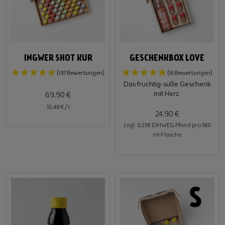
INGWER SHOT KUR
GESCHENKBOX LOVE
(197 Bewertungen)
(16 Bewertungen)
Das fruchtig-süße Geschenk
mit Herz.
69,90 €
55,48 €
/
l
24,90 €
zzgl. 0,25€ EINWEG Pfand pro 360
ml Flasche