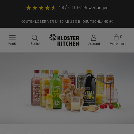
Direkt
4,8
/ 5
13.364
Bewertungen
zum
Inhalt
KOSTENLOSER VERSAND AB 25 € IN DEUTSCHLAND 📦
0
Menü
Suche
Account
Warenkorb