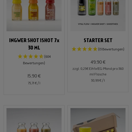
INGWER SHOT 1SHOT 7x
STARTER SET
30 ML
(13 Bewertungen)
(604
49,90 €
Bewertungen)
zzgl. 0,25€ EINWEG Pfand pro 360
ml Flasche
15,90 €
30,99 €
/
l
75,71 €
/
l