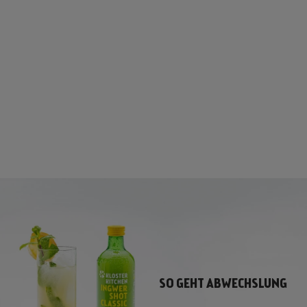
BETTER BALANCE - BIO
KRÄUTERTEE
(8 Bewertungen)
6,90 €
138 €
/
kg
SO GEHT ABWECHSLUNG