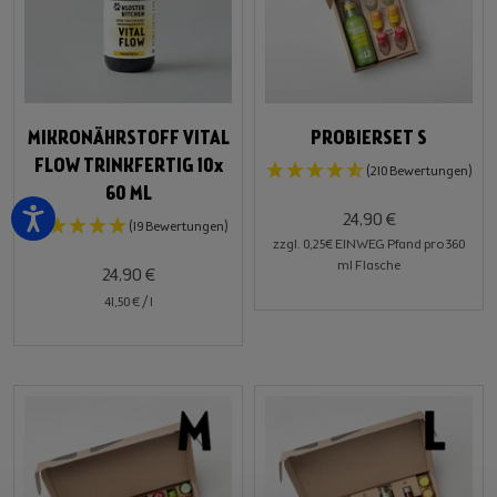
MIKRONÄHRSTOFF VITAL
PROBIERSET S
FLOW TRINKFERTIG 10x
(210 Bewertungen)
60 ML
24,90 €
(19 Bewertungen)
zzgl. 0,25€ EINWEG Pfand pro 360
ml Flasche
24,90 €
41,50 €
/
l