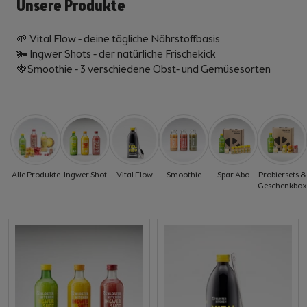
Unsere Produkte
🌱 Vital Flow - deine tägliche Nährstoffbasis
🫚 Ingwer Shots - der natürliche Frischekick
🍓Smoothie - 3 verschiedene Obst- und Gemüsesorten
Alle Produkte
Ingwer Shot
Vital Flow
Smoothie
Spar Abo
Probiersets &
Geschenkbox