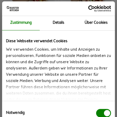
Zustimmung
Details
Über Cookies
PROBIERSET M
PROBIERSET L
Diese Webseite verwendet Cookies
(206
(295
Bewertungen)
Bewertungen)
Wir verwenden Cookies, um Inhalte und Anzeigen zu
personalisieren, Funktionen für soziale Medien anbieten zu
38,90 €
58,90 €
können und die Zugriffe auf unsere Website zu
zzgl. 0,25€ EINWEG Pfand pro 360
zzgl. 0,25€ EINWEG Pfand pro 360
analysieren. Außerdem geben wir Informationen zu Ihrer
ml Flasche
ml Flasche
Verwendung unserer Website an unsere Partner für
soziale Medien, Werbung und Analysen weiter. Unsere
Partner führen diese Informationen möglicherweise mit
weiteren Daten zusammen, die du ihnen bereitgestellt hast
oder die sie im Rahmen deiner Nutzung der Dienste
gesammelt haben.
Einwilligungsauswahl
Notwendig