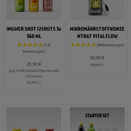
INGWER SHOT 12SHOTS 3x
MIKRONÄHRSTOFFKONZE
360 ML
NTRAT VITAL FLOW
(2,151
(88 Bewertungen)
Bewertungen)
34,90 €
28,90 €
69,80 €
/
l
zzgl. 0,25€ EINWEG Pfand pro 360
ml Flasche
26,76 €
/
l