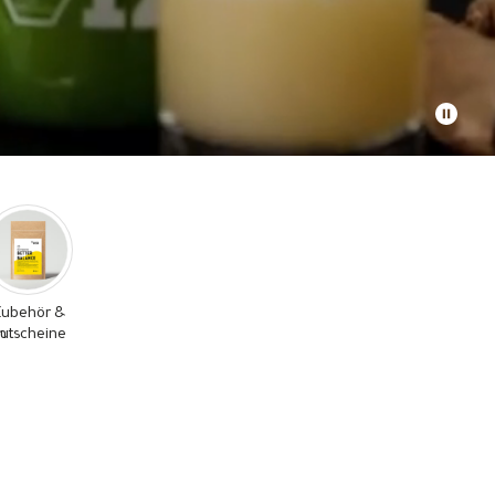
ubehör &
n
utscheine