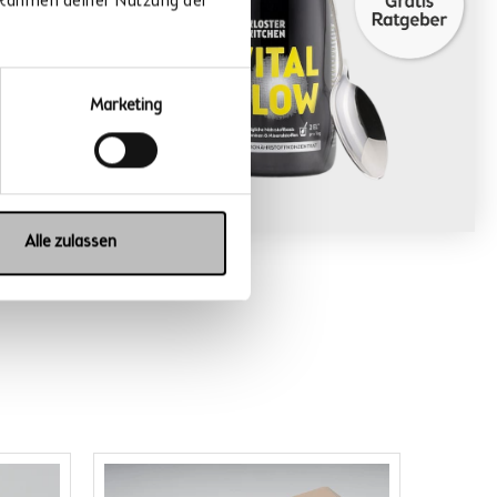
m Rahmen deiner Nutzung der
ung zur
Marketing
CHERN
OD
enlos abbestellen
.
Alle zulassen