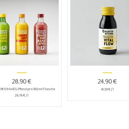
28,90 €
24,90 €
,25€ EINWEG Pfand pro 360 ml Flasche
41,50 €
/
l
26,76 €
/
l