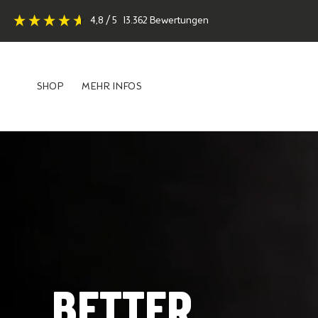
Direkt
4,8
/ 5
13.362
Bewertungen
zum
Inhalt
SHOP
MEHR INFOS
SHOP
MEHR INFOS
BETTER 
