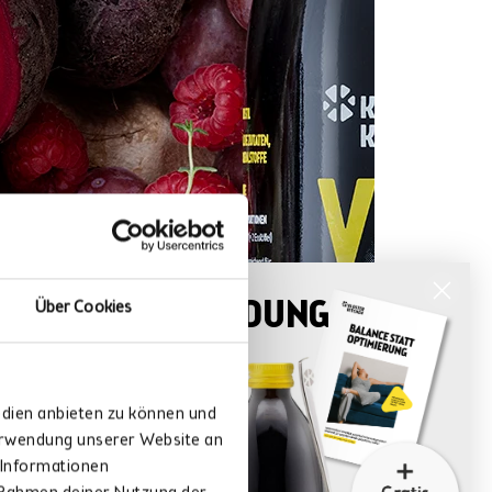
EWSLETTER ANMELDUNG
Über Cookies
T CALL IT
T
, Tipps:
fbasis
nmelden ↓
ralstoffen
edien anbieten zu können und
Verwendung unserer Website an
ESTEN
 Informationen