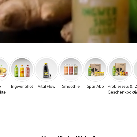
e
Ingwer Shot
Vital Flow
Smoothie
Spar Abo
Probiersets &
Z
kte
Geschenkboxe
G