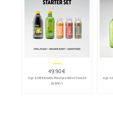
49,90 €
zzgl. 0,25€ EINWEG Pfand pro 360 ml Flasche
zzgl. 0
30,99 €
/
l