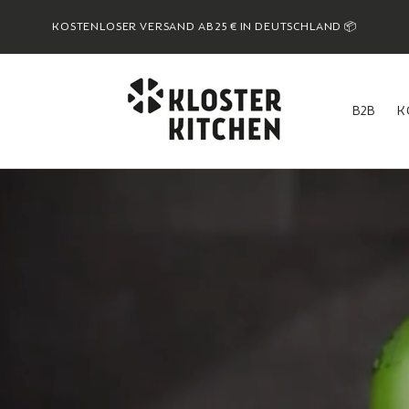
KOSTENLOSER VERSAND AB 25 € IN DEUTSCHLAND 📦
B2B
K
B2B
K