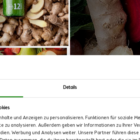
5€ FÜR DEINE N
Details
VITAL FLOW -DON'
JUST SUPPLEMEN
Neue Produkte, Aktionen
okies
Deine tägliche Nährstof
Jetzt zum Newsletter a
mit Vitaminen und Mine
halte und Anzeigen zu personalisieren, Funktionen für soziale M
ite zu analysieren. Außerdem geben wir Informationen zu Ihrer 
MIKRONÄHRSTOFF T
edien, Werbung und Analysen weiter. Unsere Partner führen diese