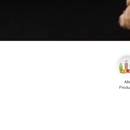
All
Produ