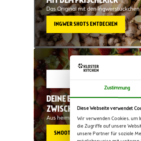
MIT DEM FRISCHEKICK
Das Original mit den Ingwerstückchen
INGWER SHOTS ENTDECKEN
Zustimmung
DEINE BEWUSSTE
ZWISCHENMAHLZEIT
Diese Webseite verwendet Co
Aus heimischen Zutaten
Wir verwenden Cookies, um In
die Zugriffe auf unsere Webs
SMOOTHIES PROBIEREN
unsere Partner für soziale M