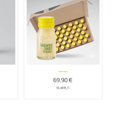
69,90 €
55,48 €
/
l