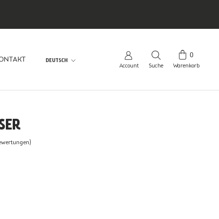
0
Sprache
ONTAKT
DEUTSCH
Account
Suche
Warenkorb
ONTAKT
SER
Bewertungen)