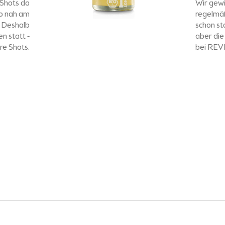
 Shots da
Wir gewi
so nah am
regelmäß
. Deshalb
schon st
n statt -
aber di
ere Shots.
bei REV