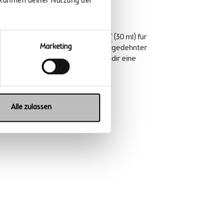
m Rahmen deiner Nutzung der
für unterwegs.
TS auf Vorrat hast, ist der
1SHOT
(30 ml) für
Marketing
ischendurch. Nach dem Sport, ausgedehnter
ahnfahrt, nervigen Bürotag: Gönn dir eine
rfe Pause.
Alle zulassen