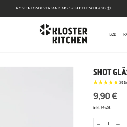
KOSTENLOSER VERSAND AB 25 € IN DEUTSCHLAND 📦
B2B
K
B2B
K
SHOT GLÄ
(69 
9,90 €
inkl. MwSt.