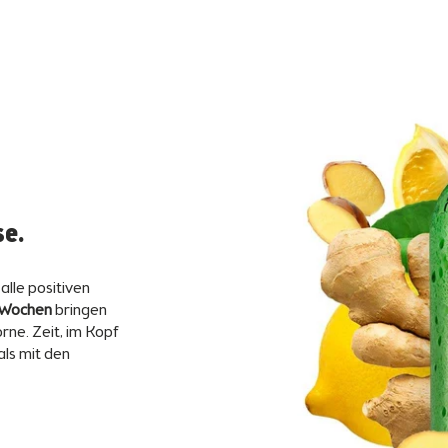
se.
alle positiven
 Wochen
bringen
rne. Zeit, im Kopf
als mit den