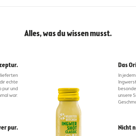
Alles, was du wissen musst.
zeptur.
Das Or
lieferten
In jedem
dir echte
Ingwerst
o pur und
besonde
nmal war.
unsere S
Geschma
er pur.
Nicht 