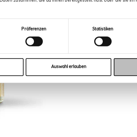
Daten zusammen, die du ihnen bereitgestellt hast oder die sie i
Der kleine 
Was du beim 12SHO
Präferenzen
Statistiken
unterwegs und zw
Radtour, langer B
kleine, leichtscha
Auswahl erlauben