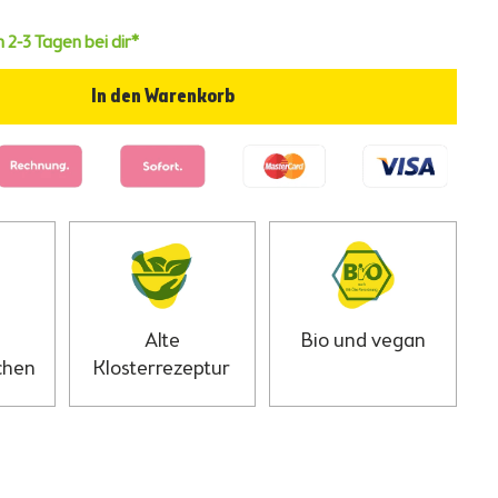
n 2-3 Tagen bei dir*
In den Warenkorb
Alte
Bio und vegan
chen
Klosterrezeptur