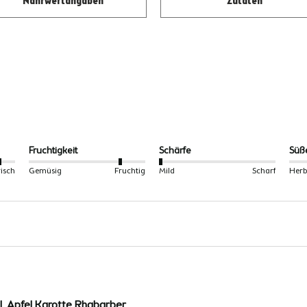
Nährwertangaben
Zutaten
Fruchtigkeit
Schärfe
Süß
risch
Gemüsig
Fruchtig
Mild
Scharf
Herb
 Apfel Karotte Rhabarber