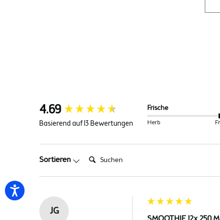
New content loaded
4.69
Frische
Herb
F
Basierend auf 13 Bewertungen
Suchen:
Sortieren
JG
SMOOTHIE 12x 250 ML