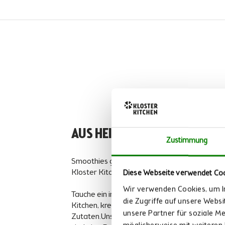
AUS HEIMISCHEN ZUTATEN
Zustimmung
Smoothies gibt es viele da draußen. Wieso sol
Kloster Kitchen greifen? Ganz klar:
Wir haben
Diese Webseite verwendet Co
Wir verwenden Cookies, um In
Tauche ein in die köstliche Welt der Smoothie
die Zugriffe auf unsere Webs
Kitchen, kreiert aus sorgfältig ausgewählten 
unsere Partner für soziale M
Zutaten.Unsere Smoothies sind mehr als nur e