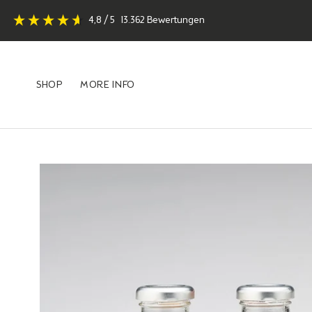
Skip
4,8
/ 5
13.362
Bewertungen
to
content
SHOP
MORE INFO
SHOP
MORE INFO