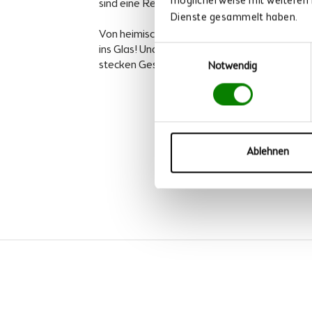
möglicherweise mit weiteren 
sind eine Reise durch die Aromen unserer Reg
Dienste gesammelt haben.
Von heimischen Feldern und Obstgärten geht e
ins Glas! Und diese Qualität schmeckt man. I
Einwilligungsauswahl
stecken Geschmack und Tradition: einfach He
Notwendig
Ablehnen