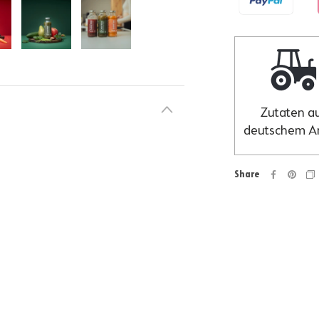
Zutaten a
deutschem A
Share