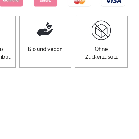
us
Bio und vegan
Ohne
nbau
Zuckerzusatz