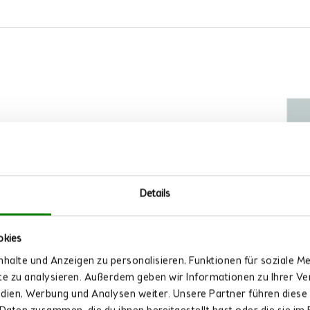
Details
ltest du also zu
 Heimvorteil!
okies
halte und Anzeigen zu personalisieren, Funktionen für soziale M
s von Kloster
ite zu analysieren. Außerdem geben wir Informationen zu Ihrer 
heimischen Bio-
edien, Werbung und Analysen weiter. Unsere Partner führen diese
in Getränk – sie