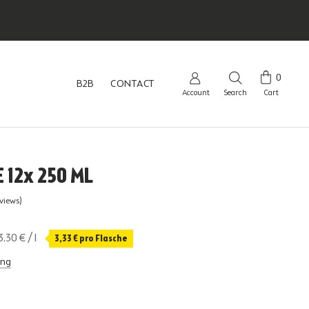
0
B2B
CONTACT
Account
Search
Cart
B2B
CONTACT
 12x 250 ML
eviews)
3,30 €
/
l
3,33 €
pro Flasche
ing