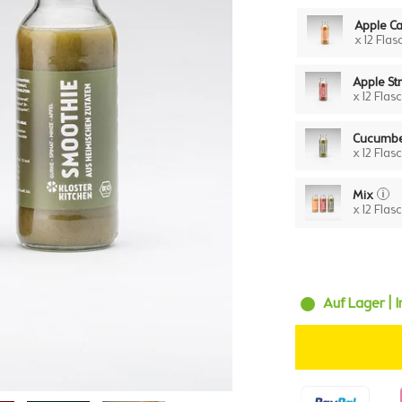
Apple Ca
x 12 Fla
Apple St
x 12 Flas
Cucumbe
x 12 Flas
Mix
x 12 Flas
Auf Lager | I