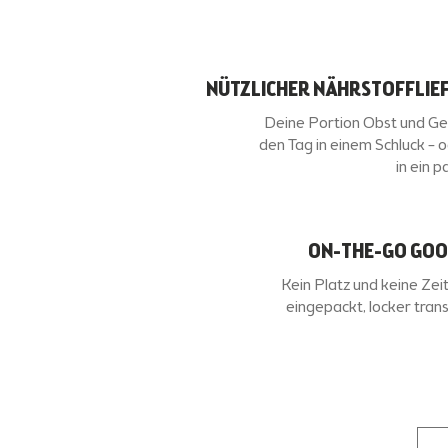
NÜTZLICHER NÄHRSTOFFLIE
Deine Portion Obst und G
den Tag in einem Schluck – 
in ein 
ON-THE-GO GOO
Kein Platz und keine Zeit
eingepackt, locker trans