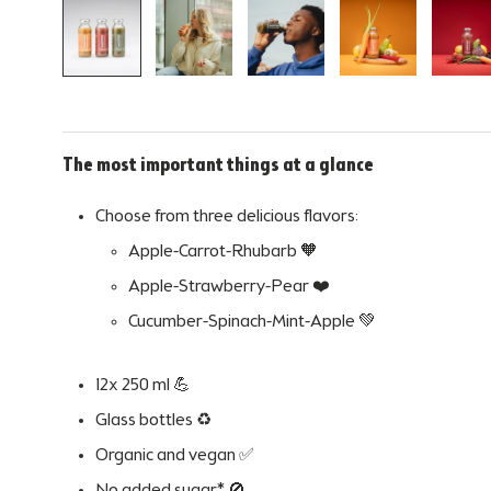
The most important things at a glance
Choose from three delicious flavors:
Apple-Carrot-Rhubarb
🧡
Apple-Strawberry-Pear
❤️
Cucumber-Spinach-Mint-Apple
💚
12x 250 ml 💪
Glass bottles ♻️
Organic and vegan ✅