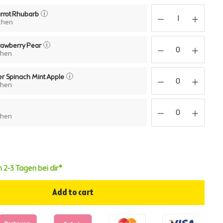
rrot
Rhubarb
schen
rawberry
Pear
chen
r Spinach Mint
Apple
chen
chen
n 2-3 Tagen bei dir*
Add to cart