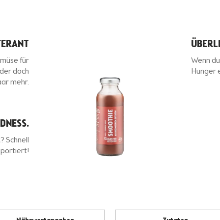
FERANT
ÜBERL
emüse für
Wenn du 
oder doch
Hunger ei
paar mehr.
DNESS.
? Schnell
portiert!