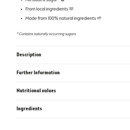
No added sugar* 🚫
From local ingredients
🫶
Made from 100% natural ingredients
🌱
* Contains naturally occurring sugars.
Description
Further Information
Nutritional values
Ingredients