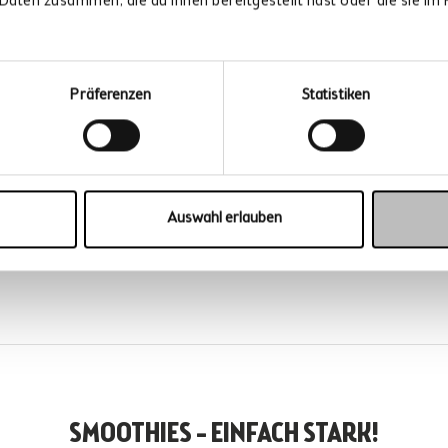
Daten zusammen, die du ihnen bereitgestellt hast oder die sie i
ion.
s – fast – direkt
n jedem Schluck
imatliebe im Glas!
Präferenzen
Statistiken
Auswahl erlauben
SMOOTHIES – EINFACH STARK!