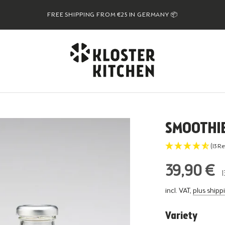
FREE SHIPPING FROM €25 IN GERMANY 📦
SMOOTHIE
(13 R
39,90 €
1
incl. VAT,
plus shipp
Variety