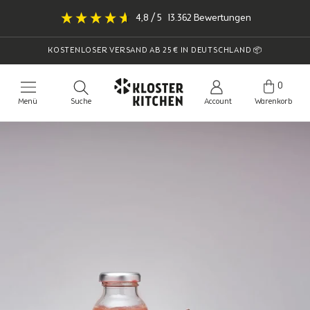
Direkt
4,8
/ 5
13.362
Bewertungen
zum
Inhalt
KOSTENLOSER VERSAND AB 25 € IN DEUTSCHLAND 📦
0
Menü
Suche
Account
Warenkorb