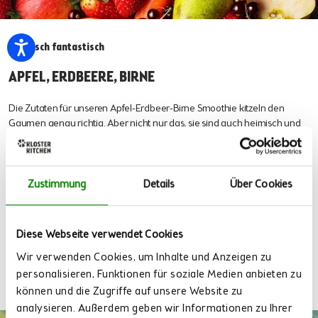
Heimisch fantastisch
APFEL, ERDBEERE, BIRNE
Die Zutaten für unseren Apfel-Erdbeer-Birne Smoothie kitzeln den
Gaumen genau richtig. Aber nicht nur das, sie sind auch heimisch und
damit kleine nachhaltige Superhelden.
Wusstest du schon, dass ...
Zustimmung
Details
Über Cookies
regional geerntete Äpfel einen CO₂-Fußabdruck von 0,3 kg haben?
Eine eingeflogene Ananas auf der anderen Seite schlägt mit wuchtigen
Diese Webseite verwendet Cookies
15,1 kg CO₂ zu Buche.
Wir verwenden Cookies, um Inhalte und Anzeigen zu
personalisieren, Funktionen für soziale Medien anbieten zu
können und die Zugriffe auf unsere Website zu
analysieren. Außerdem geben wir Informationen zu Ihrer