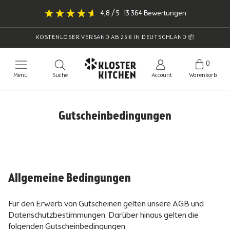
Direkt
4,8
/ 5
13.364
Bewertungen
zum
Inhalt
KOSTENLOSER VERSAND AB 25 € IN DEUTSCHLAND 📦
0
Menü
Suche
Account
Warenkorb
Gutscheinbedingungen
Allgemeine Bedingungen
Für den Erwerb von Gutscheinen gelten unsere AGB und
Datenschutzbestimmungen. Darüber hinaus gelten die
folgenden Gutscheinbedingungen.