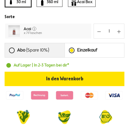
30 ml
360 ml
Acai Box
Sorte
Acai
x 7 Flaschen
Abo
(Spare 10%)
Einzelkauf
Auf Lager | In 2-3 Tagen bei dir*
In den Warenkorb