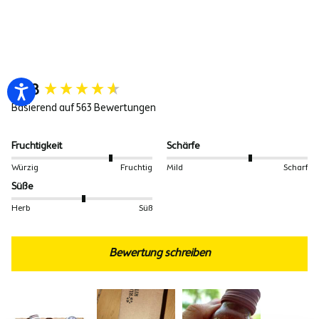
New content loaded
4.78
Basierend auf 563 Bewertungen
Fruchtigkeit
Schärfe
Würzig
Fruchtig
Mild
Scharf
Süße
Herb
Süß
Bewertung schreiben