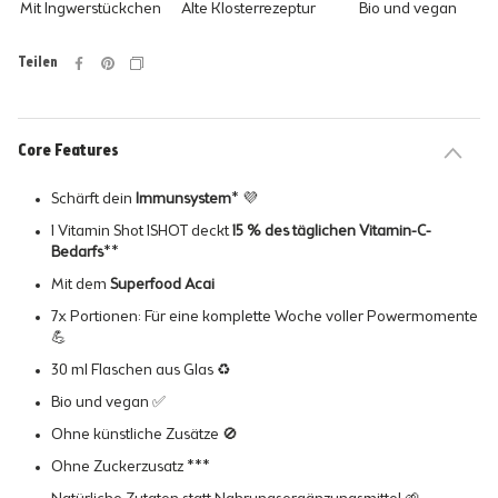
Mit Ingwerstückchen
Alte Klosterrezeptur
Bio und vegan
Teilen
Core Features
Schärft dein
Immunsystem
* 💜
1 Vitamin Shot 1SHOT deckt
15 % des täglichen Vitamin-C-
Bedarfs
**
Mit dem
Superfood Acai
7x Portionen: Für eine komplette Woche voller Powermomente
💪
30 ml Flaschen aus Glas ♻️
Bio und vegan ✅
Ohne künstliche Zusätze 🚫
Ohne Zuckerzusatz ***