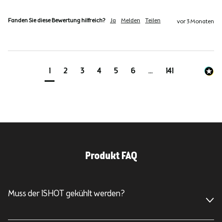
Fanden Sie diese Bewertung hilfreich?
Ja
Melden
Teilen
vor 3 Monaten
1
2
3
4
5
6
...
141
Produkt FAQ
Muss der 1SHOT gekühlt werden?