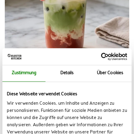
Smoothie
STRAWBERRY MATCHA LATTE MIT COLD
Zustimmung
Details
Über Cookies
FOAM
Diese Webseite verwendet Cookies
⏱ Arbeitszeit: 5 Minuten | ❤️ Mit rotem Smoothie
Wir verwenden Cookies, um Inhalte und Anzeigen zu
Mehr lesen
personalisieren, Funktionen für soziale Medien anbieten zu
können und die Zugriffe auf unsere Website zu
analysieren. Außerdem geben wir Informationen zu Ihrer
Verwendung unserer Website an unsere Partner für