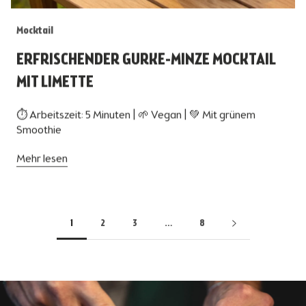
Mocktail
ERFRISCHENDER GURKE-MINZE MOCKTAIL
MIT LIMETTE
⏱ Arbeitszeit: 5 Minuten | 🌱 Vegan | 💚 Mit grünem
Smoothie
Mehr lesen
1
2
3
…
8