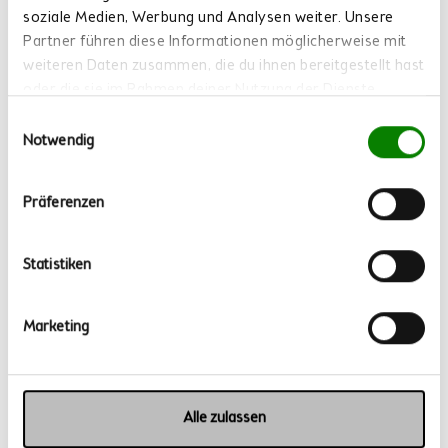
soziale Medien, Werbung und Analysen weiter. Unsere
Partner führen diese Informationen möglicherweise mit
weiteren Daten zusammen, die du ihnen bereitgestellt hast
oder die sie im Rahmen deiner Nutzung der Dienste
gesammelt haben.
Einwilligungsauswahl
Notwendig
Präferenzen
Statistiken
Hauptgericht
CREMIGE ZITRONEN PASTA MIT INGWER
Marketing
⏱ Arbeitszeit: 25-30 Minuten | 💛 Mit Classic
Mehr lesen
Alle zulassen