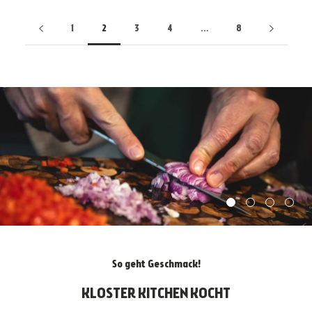
1
2
3
4
…
8
So geht Geschmack!
KLOSTER KITCHEN KOCHT