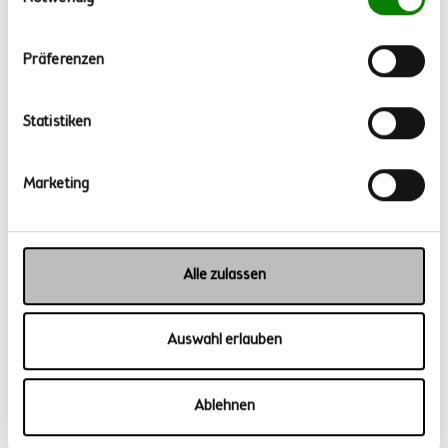
Hauptgericht
Präferenzen
WINTERLICHER HIRSE SALAT
⏱ Arbeitszeit: 25-30 Minuten | 🌱 Vegan | 🧡 Mit Kurkuma
Statistiken
Mehr lesen
Marketing
Alle zulassen
Auswahl erlauben
Ablehnen