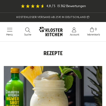
Direkt
4,8
/ 5
13.362
Bewertungen
zum
Inhalt
KOSTENLOSER VERSAND AB 25 € IN DEUTSCHLAND 📦
0
Menü
Suche
Account
Warenkorb
REZEPTE