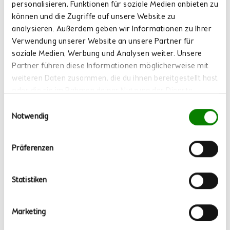
personalisieren, Funktionen für soziale Medien anbieten zu
können und die Zugriffe auf unsere Website zu
Mocktail
analysieren. Außerdem geben wir Informationen zu Ihrer
CRANBERRY GINGER SPARKLE
Verwendung unserer Website an unsere Partner für
soziale Medien, Werbung und Analysen weiter. Unsere
Partner führen diese Informationen möglicherweise mit
⏱ Arbeitszeit: 5 Minuten | 🌱 Vegan | 🫐 Mit Beere-Zimt
weiteren Daten zusammen, die du ihnen bereitgestellt hast
Mehr lesen
oder die sie im Rahmen deiner Nutzung der Dienste
gesammelt haben.
Einwilligungsauswahl
Notwendig
Präferenzen
Statistiken
Marketing