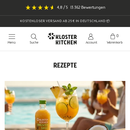
Direkt
4,8
/ 5
13.362
Bewertungen
zum
Inhalt
KOSTENLOSER VERSAND AB 25 € IN DEUTSCHLAND 📦
0
Menü
Suche
Account
Warenkorb
REZEPTE